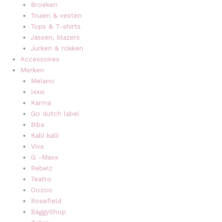
Broeken
Truien & vesten
Tops & T-shirts
Jassen, blazers
Jurken & rokken
Accessoires
Merken
Melano
Ixxxi
Karma
Go dutch label
Biba
Kalli kalli
Viva
G -Maxx
Rebelz
Teatro
Oozoo
Rosefield
BaggyShop