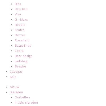
Biba
Kalli kalli
Viva
G -Maxx
Rebelz
Teatro
Oozoo
Rosefield
BaggyShop
Zebra
Bear design
vadobag
Beagles
Cadeaus
Sale
Nieuw
Sieraden
Oorbellen
Intials sieraden