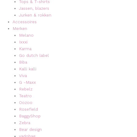
Tops & T-shirts
Jassen, blazers
Jurken & rokken
Accessoires
Merken
Melano
Ixxxi
Karma
Go dutch label
Biba
Kalli kalli
Viva
G -Maxx
Rebelz
Teatro
Oozoo
Rosefield
BaggyShop
Zebra
Bear design
vadobag