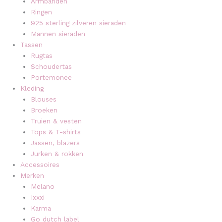
Armbanden
Ringen
925 sterling zilveren sieraden
Mannen sieraden
Tassen
Rugtas
Schoudertas
Portemonee
Kleding
Blouses
Broeken
Truien & vesten
Tops & T-shirts
Jassen, blazers
Jurken & rokken
Accessoires
Merken
Melano
Ixxxi
Karma
Go dutch label