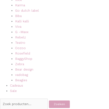
Karma
Go dutch label
Biba
Kalli kalli
Viva
G -Maxx
Rebelz
Teatro
Oozoo
Rosefield
BaggyShop
Zebra
Bear design
vadobag
Beagles
Cadeaus
Sale
Zoeken