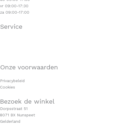
vr 09:00-17:30
za 09:00-17:00
Service
Klantenservice
Levertijd & verzendkosten
Retourneren
Garantie & klachten
Onze voorwaarden
Algemene voorwaarden
Privacybeleid
Cookies
Bezoek de winkel
Dorpsstraat 51
8071 BX Nunspeet
Gelderland