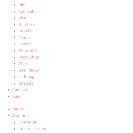
Biba
Kalli kalli
Viva
G -Maxx
Rebelz
Teatro
Oozoo
Rosefield
BaggyShop
Zebra
Bear design
vadobag
Beagles
Cadeaus
Sale
Nieuw
Sieraden
Oorbellen
Intials sieraden