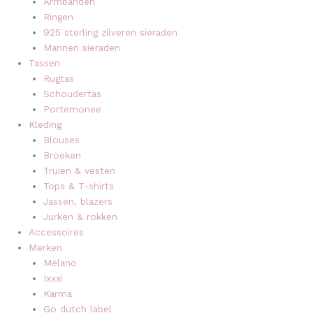
Armbanden
Ringen
925 sterling zilveren sieraden
Mannen sieraden
Tassen
Rugtas
Schoudertas
Portemonee
Kleding
Blouses
Broeken
Truien & vesten
Tops & T-shirts
Jassen, blazers
Jurken & rokken
Accessoires
Merken
Melano
Ixxxi
Karma
Go dutch label