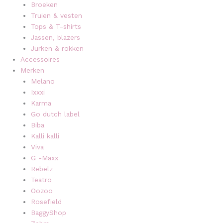
Broeken
Truien & vesten
Tops & T-shirts
Jassen, blazers
Jurken & rokken
Accessoires
Merken
Melano
Ixxxi
Karma
Go dutch label
Biba
Kalli kalli
Viva
G -Maxx
Rebelz
Teatro
Oozoo
Rosefield
BaggyShop