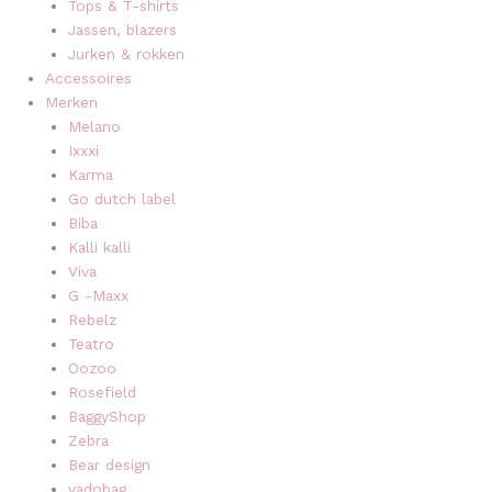
Tops & T-shirts
Jassen, blazers
Jurken & rokken
Accessoires
Merken
Melano
Ixxxi
Karma
Go dutch label
Biba
Kalli kalli
Viva
G -Maxx
Rebelz
Teatro
Oozoo
Rosefield
BaggyShop
Zebra
Bear design
vadobag