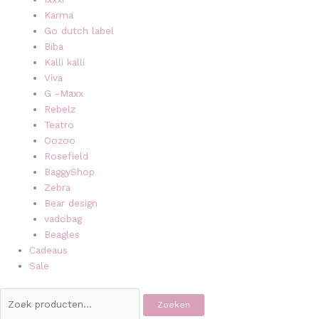
Karma
Go dutch label
Biba
Kalli kalli
Viva
G -Maxx
Rebelz
Teatro
Oozoo
Rosefield
BaggyShop
Zebra
Bear design
vadobag
Beagles
Cadeaus
Sale
Zoeken