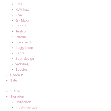
Biba
Kalli kalli
Viva
G -Maxx
Rebelz
Teatro
Oozoo
Rosefield
BaggyShop
Zebra
Bear design
vadobag
Beagles
Cadeaus
Sale
Nieuw
Sieraden
Oorbellen
Intials sieraden