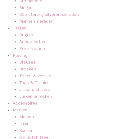
Armbanden
Ringen
925 sterling zilveren sieraden
Mannen sieraden
Tassen
Rugtas
Schoudertas
Portemonee
Kleding
Blouses
Broeken
Truien & vesten
Tops & T-shirts
Jassen, blazers
Jurken & rokken
Accessoires
Merken
Melano
Ixxxi
Karma
Go dutch label