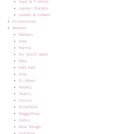
Tops & T-shirts
Jassen, blazers
Jurken & rokken
Accessoires
Merken
Melano
Ixxxi
Karma
Go dutch label
Biba
Kalli kalli
Viva
G -Maxx
Rebelz
Teatro
Oozoo
Rosefield
BaggyShop
Zebra
Bear design
vadobag