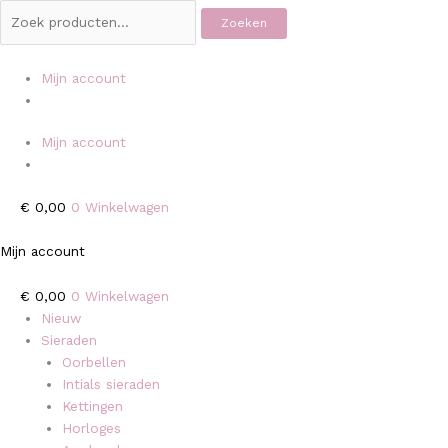
Ga
Zoeken
Zoeken
OOZOO
Zoeken
naar
naar:
naar:
Goudkleurig
de
horloge
inhoud
met
Mijn account
rode
leren
band
Mijn account
C11627
aantal
€
0,00
0
Winkelwagen
Mijn account
€
0,00
0
Winkelwagen
Nieuw
Sieraden
Oorbellen
Intials sieraden
Kettingen
Horloges