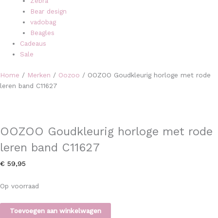
Zebra
Bear design
vadobag
Beagles
Cadeaus
Sale
Home
/
Merken
/
Oozoo
/ OOZOO Goudkleurig horloge met rode
leren band C11627
OOZOO Goudkleurig horloge met rode
leren band C11627
€
59,95
Op voorraad
Toevoegen aan winkelwagen