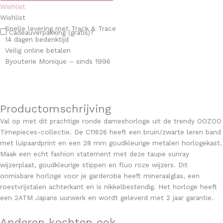
Wishlist
Wishlist
Snelle levering met Track & Trace
Cadeauverpakking (gratis)?
14 dagen bedenktijd
Veilig online betalen
Byouterie Monique – sinds 1996
Productomschrijving
Val op met dit prachtige ronde dameshorloge uit de trendy OOZOO
Timepieces-collectie. De C11626 heeft een bruin/zwarte leren band
met luipaardprint en een 28 mm goudkleurige metalen horlogekast.
Maak een echt fashion statement met deze taupe sunray
wijzerplaat, goudkleurige stippen en fluo roze wijzers. Dit
onmisbare horloge voor je garderobe heeft mineraalglas, een
roestvrijstalen achterkant en is nikkelbestendig. Het horloge heeft
een 2ATM Japans uurwerk en wordt geleverd met 2 jaar garantie.
Anderen kochten ook