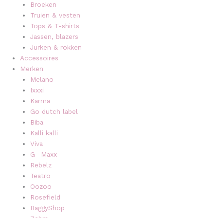
Broeken
Truien & vesten
Tops & T-shirts
Jassen, blazers
Jurken & rokken
Accessoires
Merken
Melano
Ixxxi
Karma
Go dutch label
Biba
Kalli kalli
Viva
G -Maxx
Rebelz
Teatro
Oozoo
Rosefield
BaggyShop