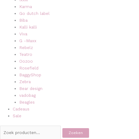
Karma
Go dutch label
Biba
Kalli kalli
Viva
G -Maxx
Rebelz
Teatro
Oozoo
Rosefield
BaggyShop
Zebra
Bear design
vadobag
Beagles
Cadeaus
Sale
Zoeken